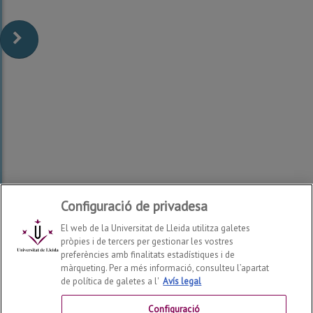
Configuració de privadesa
El web de la Universitat de Lleida utilitza galetes
pròpies i de tercers per gestionar les vostres
preferències amb finalitats estadístiques i de
màrqueting. Per a més informació, consulteu l’apartat
de política de galetes a l'
Avís legal
Facultat de Dret, Economia i Turisme
2026
© | Telf: +34
973 70 32 00
Configuració