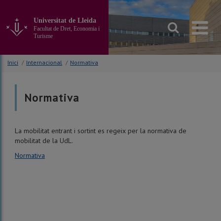
Anar
al
Universitat de Lleida
contingut
Facultat de Dret, Economia i
principal
Turisme
de
la
Inici
/
Internacional
/
Normativa
pàgina
Normativa
La mobilitat entrant i sortint es regeix per la normativa de
mobilitat de la UdL.
Normativa