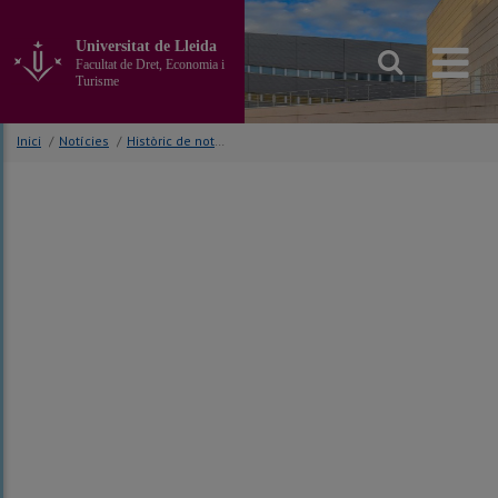
Anar
al
Universitat de Lleida
contingut
Facultat de Dret, Economia i
principal
Turisme
de
la
Inici
/
Notícies
/
Històric de notícies
pàgina