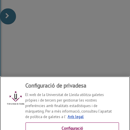
Configuració de privadesa
El web de la Universitat de Lleida utilitza galetes
pròpies i de tercers per gestionar les vostres
preferències amb finalitats estadístiques i de
màrqueting. Per a més informació, consulteu l’apartat
de política de galetes a l'
Avís legal
Facultat de Dret, Economia i Turisme
2026
© | Telf: +34
973 70 32 00
Configuració