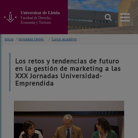
Ir
al
Universitat de Lleida
contenido
Facultad de Derecho,
principal
Economía y Turismo
de
la
Inicio
/
Jornadas Universidad - Empresa
/
Curso académico 2018-19
página
Los retos y tendencias de futuro
en la gestión de marketing a las
XXX Jornadas Universidad-
Emprendida