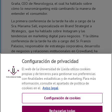
Graña, CEO de Neurologyca, el cual ha hablado sobre
cómo lo neuromàrqueting está cambiando la manera de
entender el consumidor.
La primera conferencia de la tarde ha ido a cargo de la
Sra. Mariama Sall, especializada en Brand Strategist a
Xtrategics, que ha hablado sobre Instagram y las
tendencias en marketing digital para negocios. Y la última
conferencia de la tarde ha ido a cargo del Sr. Francis
Palacios, responsable de estrategia corporativa, desarrollo
de negocios y relaciones institucionales en Crowdland, ha
tratado la comunicación en un mundo digital.
Configuración de privacidad
El web de la Universidad de Lleida utiliza cookies
propias y de terceros para gestionar sus preferencias
con finalidades estadísticas y de marketing. Para más
información, consulte el apartado de política de
cookies en el
Aviso legal
Facultad de Derecho, Economía y Turismo
2026
© | Telf:
+34 973 70 32 00
Configuración de cookies
Contactar
Rechazarlas todas