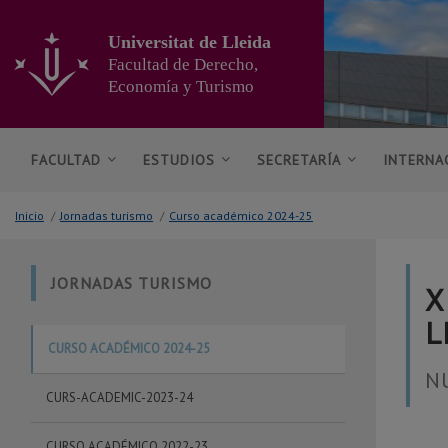
Ir
al
Universitat de Lleida
contenido
Facultad de Derecho,
principal
Economía y Turismo
de
la
página
FACULTAD
ESTUDIOS
SECRETARÍA
INTERNA
Inicio
/
Jornadas turismo
/
Curso académico 2024-25
JORNADAS TURISMO
X
L
CURSO ACADÉMICO 2024-25
N
CURS-ACADEMIC-2023-24
CURSO ACADÉMICO 2022-23