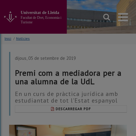
Anar
al
Universitat de Lleida
contingut
Facultat de Dret, Economia i
principal
Turisme
de
la
Inici
/
Notícies
pàgina
dijous, 05 de setembre de 2019
Premi com a mediadora per a
una alumna de la UdL
En un curs de pràctica jurídica amb
estudiantat de tot l'Estat espanyol
DESCARREGAR PDF