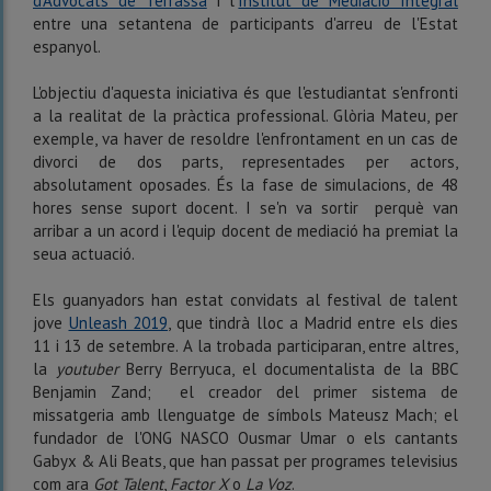
d'Advocats de Terrassa
i l'
Institut de Mediació Integral
entre una setantena de participants d'arreu de l'Estat
espanyol.
L'objectiu d'aquesta iniciativa és que l'estudiantat s'enfronti
a la realitat de la pràctica professional. Glòria Mateu, per
exemple, va haver de resoldre l'enfrontament en un cas de
divorci de dos parts, representades per actors,
absolutament oposades. És la fase de simulacions, de 48
hores sense suport docent. I se'n va sortir perquè van
arribar a un acord i l'equip docent de mediació ha premiat la
seua actuació.
Els guanyadors han estat convidats al festival de talent
jove
Unleash 2019
, que tindrà lloc a Madrid entre els dies
11 i 13 de setembre. A la trobada participaran, entre altres,
la
youtuber
Berry Berryuca, el documentalista de la BBC
Benjamin Zand; el creador del primer sistema de
missatgeria amb llenguatge de símbols Mateusz Mach; el
fundador de l'ONG NASCO Ousmar Umar o els cantants
Gabyx & Ali Beats, que han passat per programes televisius
com ara
Got Talent
,
Factor X
o
La Voz
.