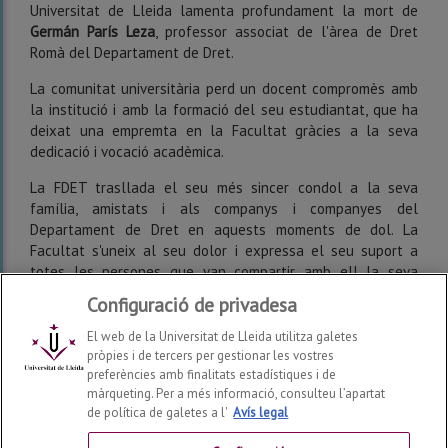
Universitat de Lleida lamenta profundament la mort de
Germán París Leza
, professor associat de l'àrea de Dret
Romà del Departament de Dret.
La comunitat universitària perd un docent compromès amb
la institució i amb la formació del seu estudiantat, que ha
deixat una empremta en la Facultat gràcies a la seva
dedicació i vocació acadèmica.
La FDET trasllada el seu més sincer condol a la seva
família, amistats i als companys i companyes del
Departament de Dret en aquests moments de dol. La
Facultat s'uneix al seu dolor i expressa el seu suport a
totes les persones que van compartir amb ell la seva
trajectòria personal i professional.
Configuració de privadesa
El web de la Universitat de Lleida utilitza galetes
pròpies i de tercers per gestionar les vostres
preferències amb finalitats estadístiques i de
màrqueting. Per a més informació, consulteu l’apartat
de política de galetes a l'
Avís legal
Facultat de Dret, Economia i Turisme
2026
© | Telf: +34
973 70 32 00