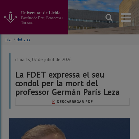
Anar
al
Universitat de Lleida
contingut
Facultat de Dret, Economia i
principal
Turisme
de
la
Inici
/
Notícies
pàgina
dimarts, 07 de juliol de 2026
La FDET expressa el seu
condol per la mort del
professor Germán París Leza
DESCARREGAR PDF