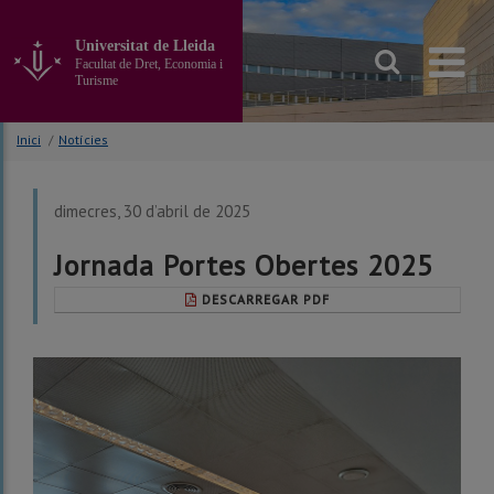
Anar
al
Universitat de Lleida
contingut
Facultat de Dret, Economia i
principal
Turisme
de
la
Inici
/
Notícies
pàgina
dimecres, 30 d’abril de 2025
Jornada Portes Obertes 2025
DESCARREGAR PDF