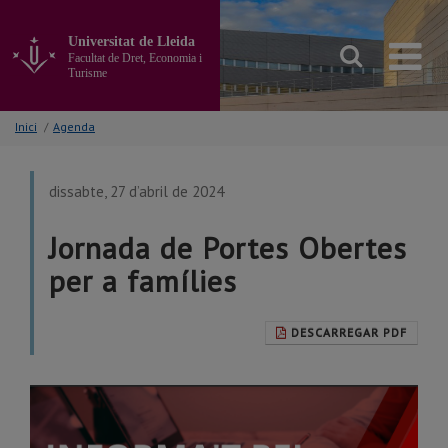
Anar
al
Universitat de Lleida
contingut
Facultat de Dret, Economia i
principal
Turisme
de
la
Inici
/
Agenda
pàgina
dissabte, 27 d’abril de 2024
Jornada de Portes Obertes
per a famílies
DESCARREGAR PDF