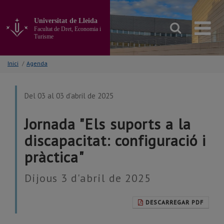
Anar
al
Universitat de Lleida
contingut
Facultat de Dret, Economia i
principal
Turisme
de
la
Inici
/
Agenda
pàgina
Del 03 al 03 d’abril de 2025
Jornada "Els suports a la
discapacitat: configuració i
pràctica"
Dijous 3 d'abril de 2025
DESCARREGAR PDF