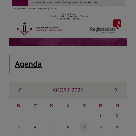
Agenda
Mes
Mes
AGOST 2026
anterior
següe
DL
DT
DC
DJ
DV
DS
DG
Dissabte,
Diumenge,
1
2
1
2
Dilluns,
Dimarts,
Dimecres,
Dijous,
Divendres,
Dissabte,
Diumenge,
3
4
5
6
7
8
9
de
de
3
4
5
6
7
8
9